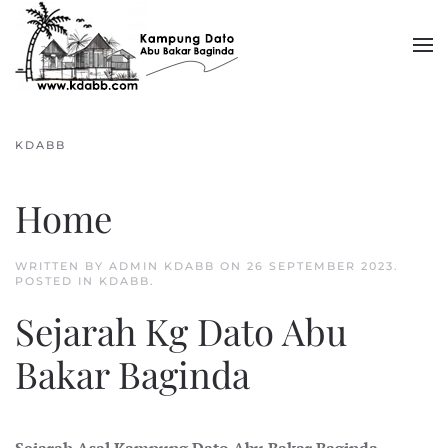
Skip to main content
KDABB
Home
WRITTEN BY ADMIN KDABB ON
26 SEPTEMBER 2023
.
POSTED IN
KDABB
.
Sejarah Kg Dato Abu
Bakar Baginda